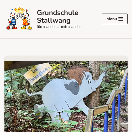
Grundschule
Zum
Stallwang
Menu
Inhalt
füreinander ♫ miteinander
springen