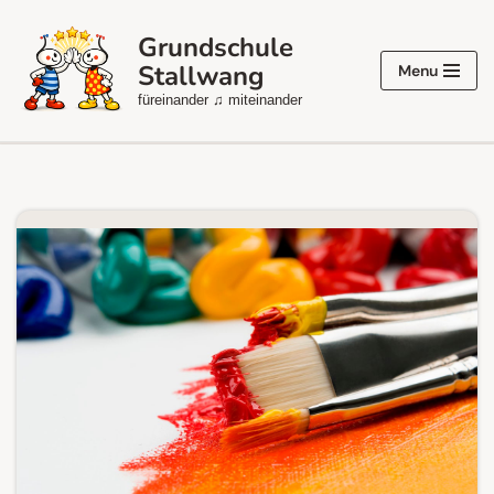
Grundschule
Zum
Stallwang
Menu
Inhalt
füreinander ♫ miteinander
springen